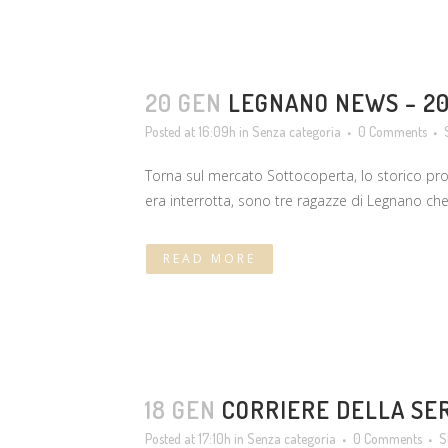
20 GEN
LEGNANO NEWS – 20
Posted at 16:09h
in
Senza categoria
0 Comments
Torna sul mercato Sottocoperta, lo storico produ
era interrotta, sono tre ragazze di Legnano che
READ MORE
18 GEN
CORRIERE DELLA SER
Posted at 17:10h
in
Senza categoria
0 Comments
S