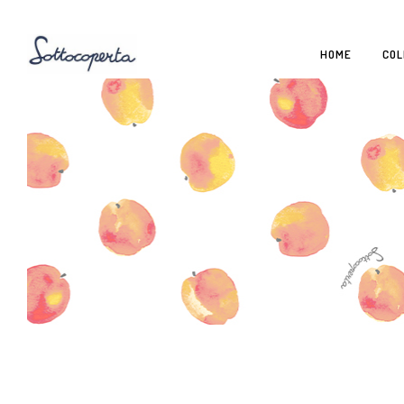
HOME
COL
ACCESSORI
ACCES
ABITI
ABITI
COMPLETI
COMPL
TUTINE E BODY
TUTIN
SALOPETTE
SALOP
TOPS
TOPS
PANTALONI
PANTA