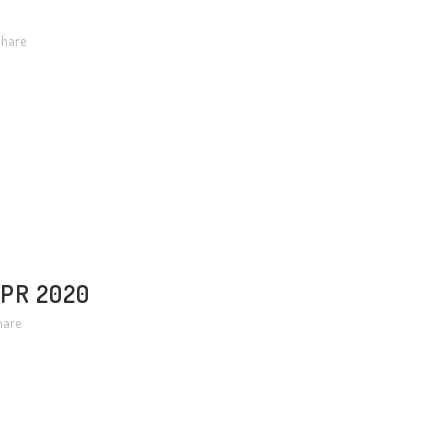
hare
APR 2020
hare