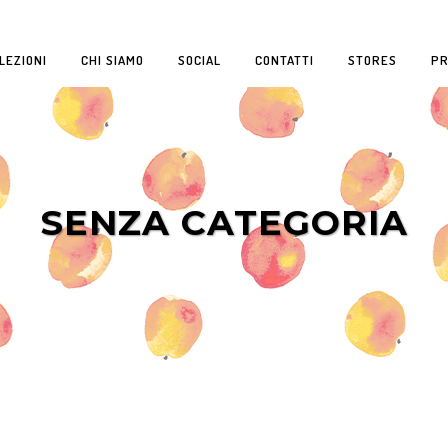
LEZIONI
CHI SIAMO
SOCIAL
CONTATTI
STORES
P
SORI
ACCESSORI
ACCESSORI
PIGIAMI
ABITI
SENZA CATEGORIA
ETI
COMPLETI
PIGIAMI
E E BODY
TOPS
COMPLETI
ETTE
PANTALONI
TOPS
PANTALONI
LONI